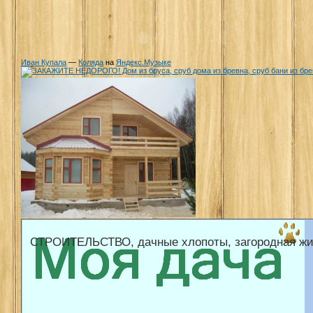
Иван Купала
—
Коляда
на
Яндекс.Музыке
СТРОИТЕЛЬСТВО, дачные хлопоты, загородная жи