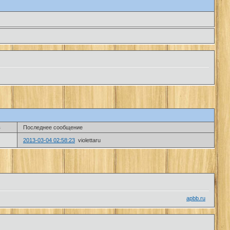
в
Последнее сообщение
2013-03-04 02:58:23
violettaru
apbb.ru