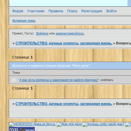
Форум
Участники
Правила
Поиск
Регистрация
Войти
Активные темы
Привет, Гость!
Войдите
или
зарегистрируйтесь
.
»
СТРОИТЕЛЬСТВО, дачные хлопоты, загородная жизнь.
»
Вопросы
Страница:
1
Вопросы к администрации форума "Моя дача".
Тема
У вас есть вопросы и замечания по работе форума?
violettaru
Страница:
1
»
СТРОИТЕЛЬСТВО, дачные хлопоты, загородная жизнь.
»
Вопросы