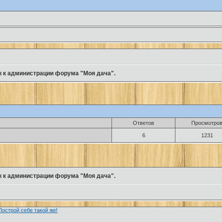
 к администрации форума "Моя дача".
Ответов
Просмотро
6
1231
 к администрации форума "Моя дача".