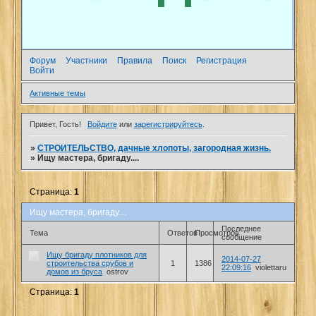
Форум
Участники
Правила
Поиск
Регистрация
Войти
Активные темы
Привет, Гость!
Войдите
или
зарегистрируйтесь
.
»
СТРОИТЕЛЬСТВО, дачные хлопоты, загородная жизнь.
»
Ищу мастера, бригаду....
Страница:
1
Ищу мастера, бригаду....
Последнее
Тема
Ответов
Просмотров
сообщение
Ищу бригаду плотников для
2014-07-27
строительства срубов и
1
1386
22:09:16
violettaru
домов из бруса
ostrov
Страница:
1