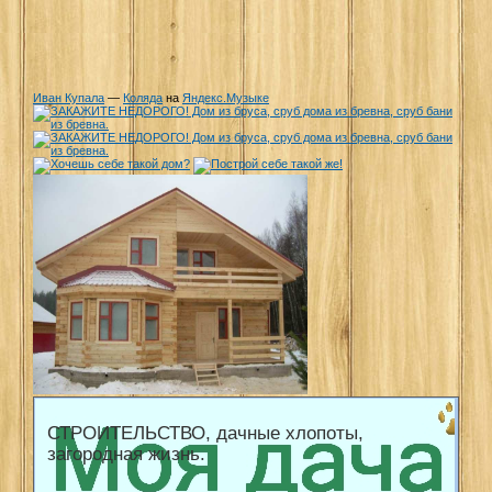
Иван Купала
—
Коляда
на
Яндекс.Музыке
СТРОИТЕЛЬСТВО, дачные хлопоты,
загородная жизнь.