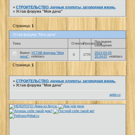
»
СТРОИТЕЛЬСТВО, дачные хлопоты, загородная жизнь.
»
Устав форума "Моя дача"
Страница:
1
Устав форума "Моя дача"
Последнее
Тема
Ответов
Просмотров
сообщение
Важно:
УСТАВ форума "Моя
2013-03-03
0
1770
дача".
violettaru
20:24:07
violettaru
Страница:
1
»
СТРОИТЕЛЬСТВО, дачные хлопоты, загородная жизнь.
»
Устав форума "Моя дача"
apbb.ru