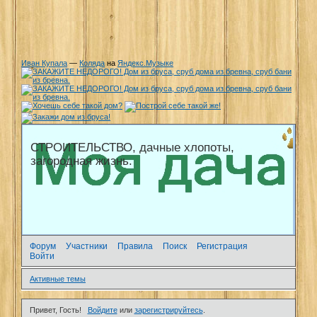
Иван Купала
—
Коляда
на
Яндекс.Музыке
СТРОИТЕЛЬСТВО, дачные хлопоты,
загородная жизнь.
Форум
Участники
Правила
Поиск
Регистрация
Войти
Активные темы
Привет, Гость!
Войдите
или
зарегистрируйтесь
.