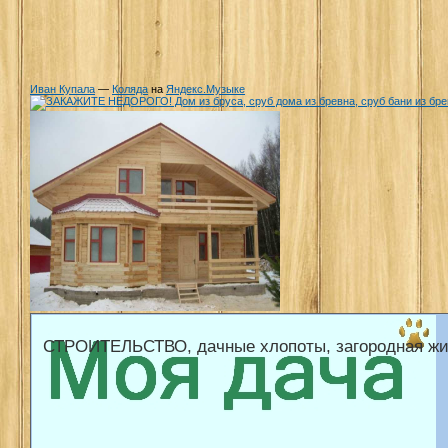
Иван Купала
—
Коляда
на
Яндекс.Музыке
СТРОИТЕЛЬСТВО, дачные хлопоты, загородная жи