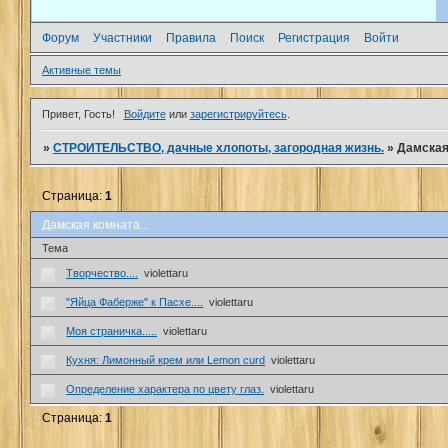
Форум
Участники
Правила
Поиск
Регистрация
Войти
Активные темы
Привет, Гость!
Войдите
или
зарегистрируйтесь
.
»
СТРОИТЕЛЬСТВО, дачные хлопоты, загородная жизнь.
»
Дамская 
Страница:
1
Дамская комната...
Тема
Творчество....
violettaru
"Яйца Фаберже" к Пасхе....
violettaru
Моя страничка.....
violettaru
Кухня: Лимонный крем или Lemon curd
violettaru
Определение характера по цвету глаз.
violettaru
Страница:
1