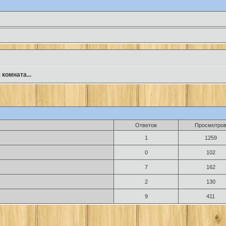
комната...
Ответов
Просмотро
1
1259
0
102
7
162
2
130
9
411