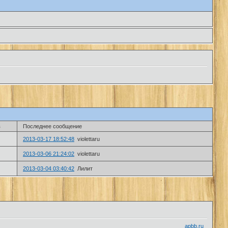
в
Последнее сообщение
2013-03-17 18:52:48
violettaru
2013-03-06 21:24:02
violettaru
2013-03-04 03:40:42
Лилит
apbb.ru