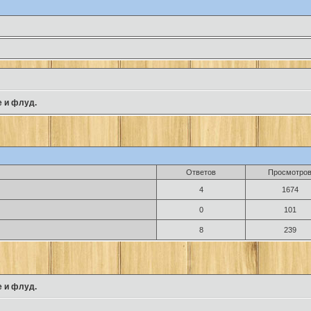
 и флуд.
Ответов
Просмотро
4
1674
0
101
8
239
 и флуд.