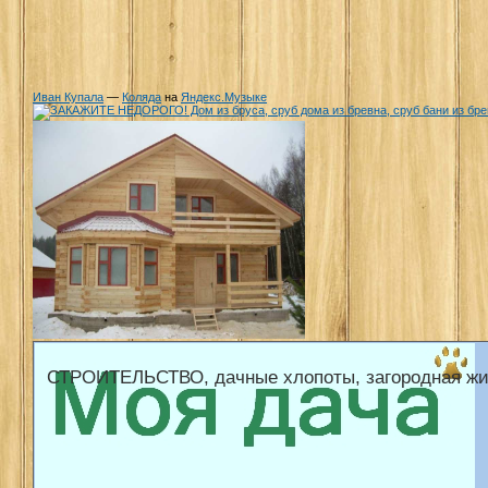
Иван Купала
—
Коляда
на
Яндекс.Музыке
СТРОИТЕЛЬСТВО, дачные хлопоты, загородная жи