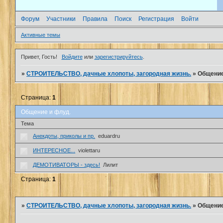
Форум
Участники
Правила
Поиск
Регистрация
Войти
Активные темы
Привет, Гость!
Войдите
или
зарегистрируйтесь
.
»
СТРОИТЕЛЬСТВО, дачные хлопоты, загородная жизнь.
»
Общение
Страница:
1
Общение и флуд.
Тема
Анекдоты, приколы и пр.
eduardru
ИНТЕРЕСНОЕ...
violettaru
ДЕМОТИВАТОРЫ - здесь!
Лилит
Страница:
1
»
СТРОИТЕЛЬСТВО, дачные хлопоты, загородная жизнь.
»
Общение