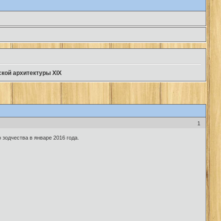
ской архитектуры XIX
1
зодчества в январе 2016 года.