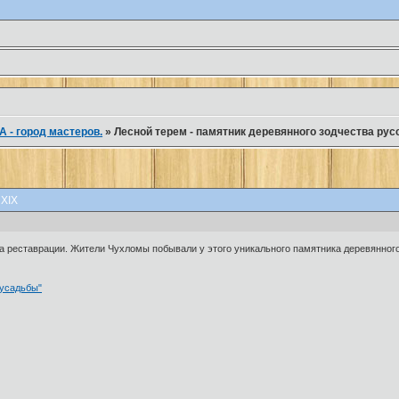
 - город мастеров.
»
Лесной терем - памятник деревянного зодчества рус
 XIX
 реставрации. Жители Чухломы побывали у этого уникального памятника деревянного 
 усадьбы"