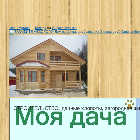
Иван Купала
—
Коляда
на
Яндекс.Музыке
СТРОИТЕЛЬСТВО, дачные хлопоты, загородная жи