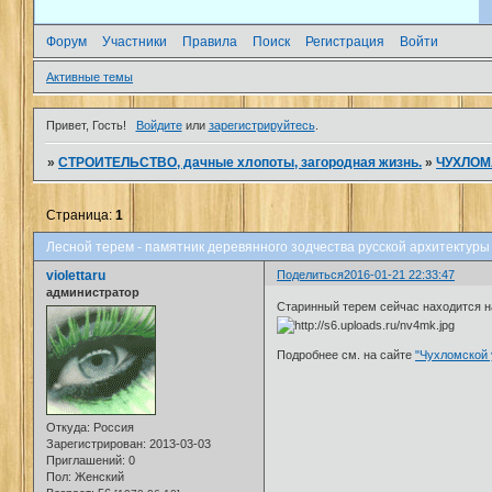
Форум
Участники
Правила
Поиск
Регистрация
Войти
Активные темы
Привет, Гость!
Войдите
или
зарегистрируйтесь
.
»
СТРОИТЕЛЬСТВО, дачные хлопоты, загородная жизнь.
»
ЧУХЛОМА
Страница:
1
Лесной терем - памятник деревянного зодчества русской архитектуры
violettaru
Поделиться
2016-01-21 22:33:47
администратор
Старинный терем сейчас находится на
Подробнее см. на сайте
"Чухломской
Откуда:
Россия
Зарегистрирован
: 2013-03-03
Приглашений:
0
Пол:
Женский