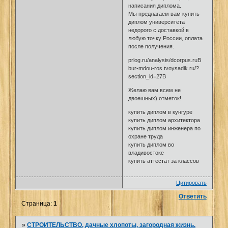
написания диплома.
Мы предлагаем вам купить
диплом университета
недорого с доставкой в
любую точку России, оплата
после получения.
prlog.ru/analysis/dcorpus.ruВ
bur-mdou-ros.tvoysadik.ru/?
section_id=27В
Желаю вам всем не
двоешных) отметок!
купить диплом в кунгуре
купить диплом архитектора
купить диплом инженера по
охране труда
купить диплом во
владивостоке
купить аттестат за классов
Цитировать
Ответить
Страница:
1
»
СТРОИТЕЛЬСТВО, дачные хлопоты, загородная жизнь.