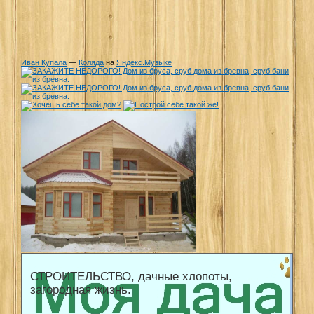
Иван Купала
—
Коляда
на
Яндекс.Музыке
СТРОИТЕЛЬСТВО, дачные хлопоты,
загородная жизнь.