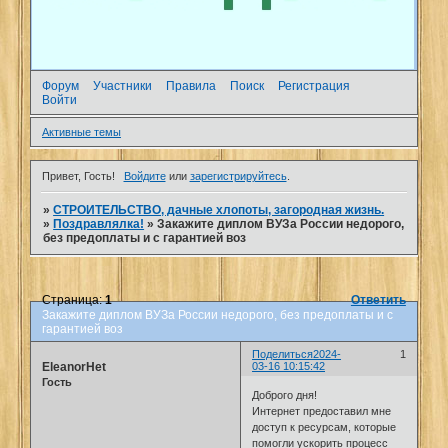
Форум
Участники
Правила
Поиск
Регистрация
Войти
Активные темы
Привет, Гость!
Войдите
или
зарегистрируйтесь
.
»
СТРОИТЕЛЬСТВО, дачные хлопоты, загородная жизнь.
»
Поздравлялка!
»
Закажите диплом ВУЗа России недорого,
без предоплаты и с гарантией воз
Страница:
1
Ответить
Закажите диплом ВУЗа России недорого, без предоплаты и с
гарантией воз
Поделиться
2024-
1
EleanorHet
03-16 10:15:42
Гость
Доброго дня!
Интернет предоставил мне
доступ к ресурсам, которые
помогли ускорить процесс