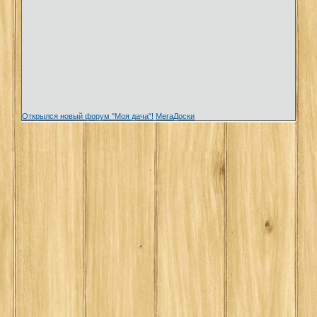
Открылся новый форум "Моя дача"!
МегаДоски