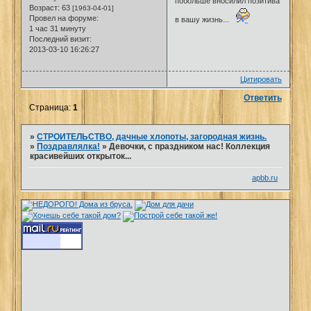
побольше вносилил позитива
Возраст:
63
[1963-04-01]
Провел на форуме:
в вашу жизнь...
1 час 31 минуту
Последний визит:
2013-03-10 16:26:27
Цитировать
Ответить
Страница:
1
»
СТРОИТЕЛЬСТВО, дачные хлопоты, загородная жизнь.
»
Поздравлялка!
»
Девочки, с праздником нас! Коллекция
красивейших открыток...
apbb.ru