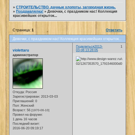
»
СТРОИТЕЛЬСТВО, дачные хлопоты, загородная жизнь.
»
Поздравлялка!
»
Девочки, с праздником нас! Коллекция
красивейших открыток...
Страница:
1
Ответить
Девочки, с праздником нас! Коллекция красивейших открыток...
Поделиться
2013-
1
violettaru
03-08 13:28:05
администратор
Откуда:
Россия
Зарегистрирован
: 2013-03-03
Приглашений:
0
Пол:
Женский
Возраст:
56
[1970-06-10]
Провел на форуме:
1 день 16 часов
Последний визит:
2016-06-20 09:19:17