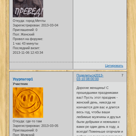
Откуда:
город Мечты
Зарегистрирован
: 2013-03-04
Приглашений:
0
Пол:
Женский
Провел на форуме:
1 час 43 минуты
Последний визит:
2013-11-06 12:43:34
Цитировать
Поделиться
2013-
7
Узурпатор1
03-10 08:00:00
Участник
Дорогие женщины! С
прошедшими праздниками
вас! Пусть этот праздник -
женский день, никогда не
кончается для вас и длится
весь год, чтобы ваши
любимые мужчины и друзья
Откуда:
где-то там
были добрыми и нежными с
Зарегистрирован
: 2013-03-05
вами ре один день в году, а
Приглашений:
0
всегда! Поменьше огорчали и
Пол:
Мужской