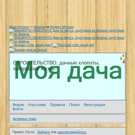
Иван Купала
—
Коляда
на
Яндекс.Музыке
СТРОИТЕЛЬСТВО, дачные хлопоты,
загородная жизнь.
Форум
Участники
Правила
Поиск
Регистрация
Войти
Активные темы
Привет, Гость!
Войдите
или
зарегистрируйтесь
.