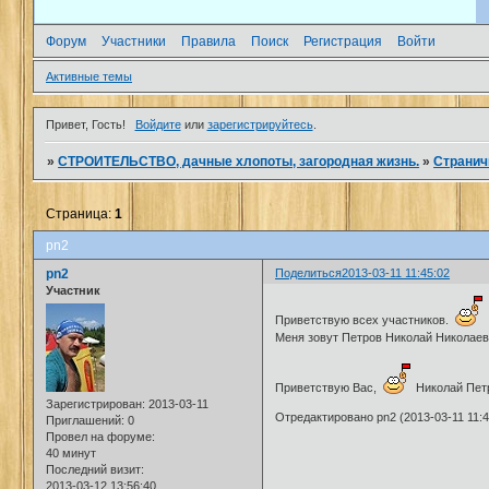
Форум
Участники
Правила
Поиск
Регистрация
Войти
Активные темы
Привет, Гость!
Войдите
или
зарегистрируйтесь
.
»
СТРОИТЕЛЬСТВО, дачные хлопоты, загородная жизнь.
»
Странич
Страница:
1
pn2
pn2
Поделиться
2013-03-11 11:45:02
Участник
Приветствую всех участников.
Меня зовут Петров Николай Николае
Приветствую Вас,
Николай Пет
Зарегистрирован
: 2013-03-11
Отредактировано pn2 (2013-03-11 11:4
Приглашений:
0
Провел на форуме:
40 минут
Последний визит:
2013-03-12 13:56:40