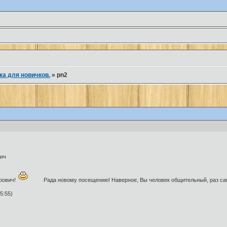
ка для новичков.
»
pn2
вич
рович!
Рада новому посещению! Наверное, Вы человек общительный, раз сам а
5:55)