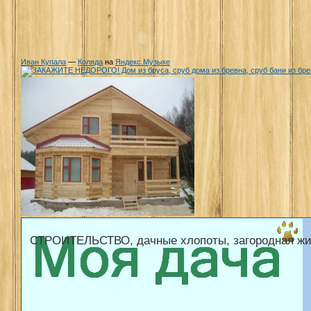
Иван Купала
—
Коляда
на
Яндекс.Музыке
СТРОИТЕЛЬСТВО, дачные хлопоты, загородная жи