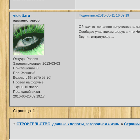
violettaru
Поделиться
2013-03-11 16:09:19
администратор
Ой, как-то нечаянно получилось влез
Сообщаю участникам форума, что Нико
Звучит интригующе....
Откуда:
Россия
Зарегистрирован
: 2013-03-03
Приглашений:
0
Пол:
Женский
Возраст:
56
[1970-06-10]
Провел на форуме:
1 день 16 часов
Последний визит:
2016-06-20 09:19:17
Страница:
1
»
СТРОИТЕЛЬСТВО, дачные хлопоты, загородная жизнь.
»
Странич