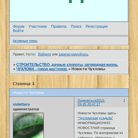
Форум
Участники
Правила
Поиск
Регистрация
Войти
Активные темы
Привет, Гость!
Войдите
или
зарегистрируйтесь
.
»
СТРОИТЕЛЬСТВО, дачные хлопоты, загородная жизнь.
»
ЧУХЛОМА - город мастеров.
»
Новости Чухломы
Страница:
1
Новости Чухломы
Поделиться
2013-
1
violettaru
03-25 20:47:17
администратор
Новости Чухломы здесь -
"Чухломская усадьба"
ИНФОРМАЦИОННО-
НОВОСТНАЯ страница
Чухломы. По материалам из
районных, областных и