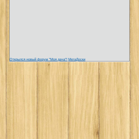
Открылся новый форум "Моя дача"!
МегаДоски