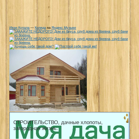
Иван Купала
—
Коляда
на
Яндекс.Музыке
СТРОИТЕЛЬСТВО, дачные хлопоты,
загородная жизнь.