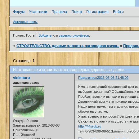
Форум
Участники
Правила
Поиск
Регистрация
Войти
Активные темы
Привет, Гость!
Войдите
или
зарегистрируйтесь
.
»
СТРОИТЕЛЬСТВО, дачные хлопоты, загородная жизнь.
»
Продаю,
Страница:
1
Изготовление и строительство загородных деревянных домов.
violettaru
Поделиться
2013-03-03 21:48:02
администратор
Иметь настоящий деревянный дом из б
выбором заказчика? Обращайтесь к на
Пройдет время и вы, как и все наши 
Деревянный дом – это признак высоко
Наши цены ниже, чем у других, потом
сборки на участке.
У вас возникли вопросы? Вы хотите з
Откуда:
Россия
Свяжитесь с нами и осуществите дав
Зарегистрирован
: 2013-03-03
http://44srub.ru
Приглашений:
0
тел.:8-903-899-98-51(Билайн); 8-930-
Пол:
Женский