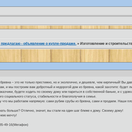
 предлагаю - объявление о купле-продаже.
»
Изготовление и строительст
ревна – это не только престижно, но и экологично, и дешевле, чем кирпичный! Вы да
м, и мы построим вам добротный и недорогой дом из бревна, какой захотите: будет л
заказчики, будете ходить по своему дому или париться в собственной баньке, и с удо
го социального статуса, стабильности и благополучия в семье.
у что мы работаем напрямую: сами рубим срубы из бревна, сами и продаем. Наши пло
нать больше? Отлично, значит, вы стали на один шаг ближе к дому. Своему дому!
нюю мечту!
385-49-16(Мегафон)