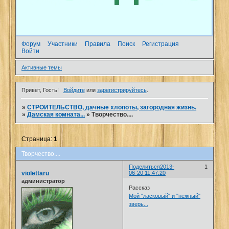
Форум
Участники
Правила
Поиск
Регистрация
Войти
Активные темы
Привет, Гость!
Войдите
или
зарегистрируйтесь
.
»
СТРОИТЕЛЬСТВО, дачные хлопоты, загородная жизнь.
»
Дамская комната...
»
Творчество....
Страница:
1
Творчество....
Поделиться
2013-
1
violettaru
06-20 11:47:20
администратор
Рассказ
Мой "ласковый" и "нежный"
зверь...