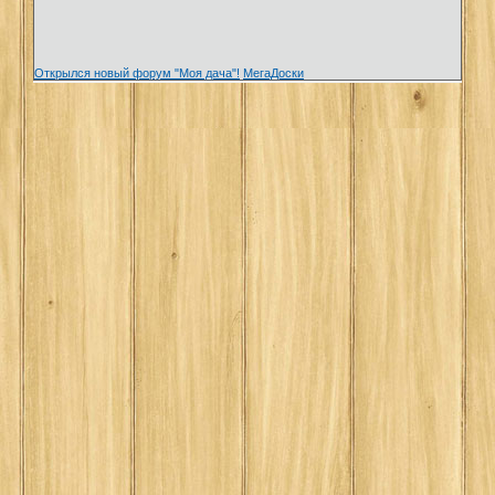
Открылся новый форум "Моя дача"!
МегаДоски