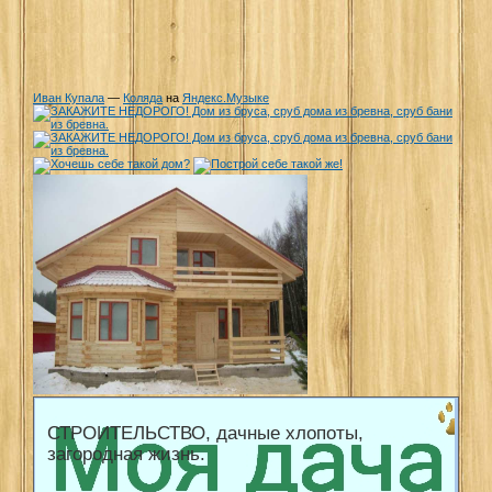
Иван Купала
—
Коляда
на
Яндекс.Музыке
СТРОИТЕЛЬСТВО, дачные хлопоты,
загородная жизнь.