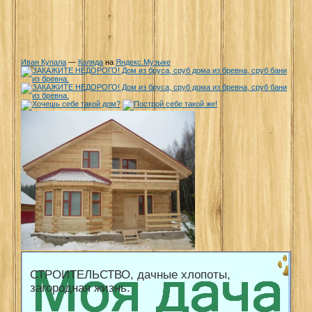
Иван Купала
—
Коляда
на
Яндекс.Музыке
СТРОИТЕЛЬСТВО, дачные хлопоты,
загородная жизнь.