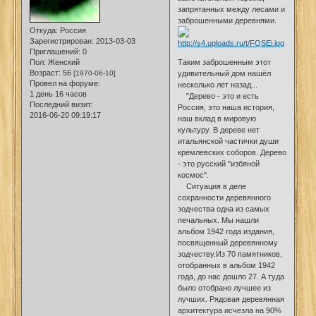
запрятанных между лесами и
заброшенными деревнями.
Откуда:
Россия
Зарегистрирован
: 2013-03-03
Приглашений:
0
Пол:
Женский
Таким заброшенным этот
Возраст:
56
[1970-06-10]
удивительный дом нашёл
Провел на форуме:
несколько лет назад...
1 день 16 часов
"Дерево - это и есть
Последний визит:
Россия, это наша история,
2016-06-20 09:19:17
наш вклад в мировую
культуру. В дереве нет
итальянской частички души
кремлевских соборов. Дерево
- это русский "избяной
космос".
Ситуация в деле
сохранности деревянного
зодчества одна из самых
печальных. Мы нашли
альбом 1942 года издания,
посвященный деревянному
зодчеству.Из 70 памятников,
отобранных в альбом 1942
года, до нас дошло 27. А туда
было отобрано лучшее из
лучших. Рядовая деревянная
архитектура исчезла на 90%