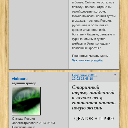
и более. Сейчас не осталось
пожалуй во всей стране ни
одной деревни которую
можно показать нашим детям
и сказать - вот она Россия,
рубленная в обло, вот ее
церкви и часовни, избы
богатые и бедные, светлые и
курные, овины и гумна,
амбары и бани, колодцы и
поклонные кресты."
Полностью читать здесь -
Чухломская усадьба
Поделиться
2013-
2
violettaru
12-02 18:48:10
администратор
Старинный
терем, найденный
в глухом лесу,
готовится начать
новую жизнь
Откуда:
Россия
Зарегистрирован
: 2013-03-03
Приглашений:
0