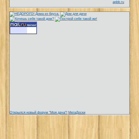
apbb.ru
Открылся новый форум "Моя дача"!
МегаДоски