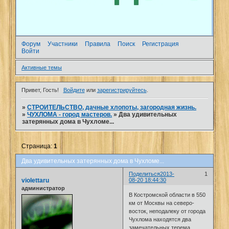
Форум
Участники
Правила
Поиск
Регистрация
Войти
Активные темы
Привет, Гость!
Войдите
или
зарегистрируйтесь
.
»
СТРОИТЕЛЬСТВО, дачные хлопоты, загородная жизнь.
»
ЧУХЛОМА - город мастеров.
»
Два удивительных
затерянных дома в Чухломе...
Страница:
1
Два удивительных затерянных дома в Чухломе...
Поделиться
2013-
1
violettaru
08-20 18:44:30
администратор
В Костромской области в 550
км от Москвы на северо-
восток, неподалеку от города
Чухлома находятся два
замечательных терема,