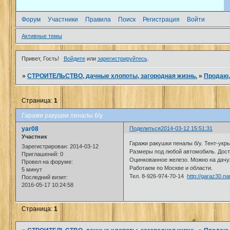
Форум
Участники
Правила
Поиск
Регистрация
Войти
Активные темы
Привет, Гость!
Войдите
или
зарегистрируйтесь
.
»
СТРОИТЕЛЬСТВО, дачные хлопоты, загородная жизнь.
»
Продаю,
Страница:
1
Гаражи ракушки пеналы б/у
yar08
Поделиться
2014-03-12 15:51:31
Участник
Гаражи ракушки пеналы б/у. Тент-укры
Зарегистрирован
: 2014-03-12
Размеры под любой автомобиль. Дост
Приглашений:
0
Оцинкованное железо. Можно на дачу.
Провел на форуме:
Работаем по Москве и области.
5 минут
Тел. 8-926-974-70-14
http://garaz30.na
Последний визит:
2016-05-17 10:24:58
Страница:
1