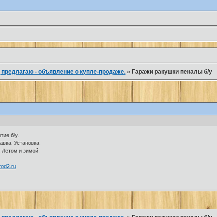
 предлагаю - объявление о купле-продаже.
»
Гаражи ракушки пеналы б/у
тие б/у.
авка. Установка.
 Летом и зимой.
rod2.ru