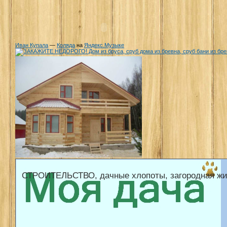
Иван Купала
—
Коляда
на
Яндекс.Музыке
СТРОИТЕЛЬСТВО, дачные хлопоты, загородная жи