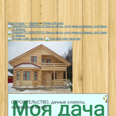
Иван Купала
—
Коляда
на
Яндекс.Музыке
СТРОИТЕЛЬСТВО, дачные хлопоты,
загородная жизнь.