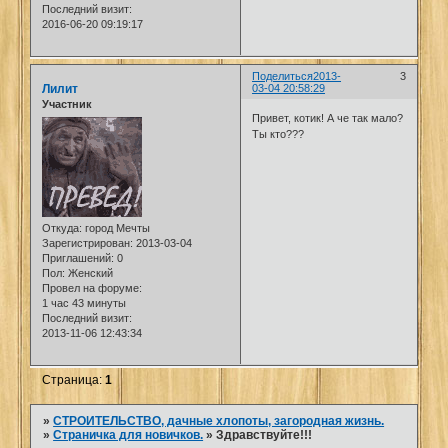
Последний визит:
2016-06-20 09:19:17
Поделиться
2013-
3
Лилит
03-04 20:58:29
Участник
Привет, котик! А че так мало?
Ты кто???
Откуда:
город Мечты
Зарегистрирован
: 2013-03-04
Приглашений:
0
Пол:
Женский
Провел на форуме:
1 час 43 минуты
Последний визит:
2013-11-06 12:43:34
Страница:
1
»
СТРОИТЕЛЬСТВО, дачные хлопоты, загородная жизнь.
»
Страничка для новичков.
»
Здравствуйте!!!