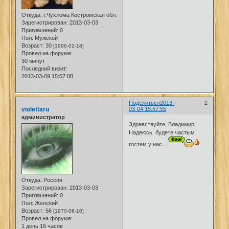
Откуда:
г.Чухлома Костромская обл.
Зарегистрирован
: 2013-03-03
Приглашений:
0
Пол:
Мужской
Возраст:
30
[1996-02-18]
Провел на форуме:
30 минут
Последний визит:
2013-03-09 15:57:08
Поделиться
2013-
2
violettaru
03-04 15:57:55
администратор
Здравствуйте, Владимир!
Надеюсь, будете частым
гостем у нас...
Откуда:
Россия
Зарегистрирован
: 2013-03-03
Приглашений:
0
Пол:
Женский
Возраст:
56
[1970-06-10]
Провел на форуме:
1 день 16 часов