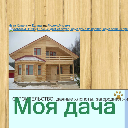
Иван Купала
—
Коляда
на
Яндекс.Музыке
СТРОИТЕЛЬСТВО, дачные хлопоты, загородная жи