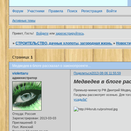
Форум
Участники
Правила
Поиск
Регистрация
Войти
Активные темы
Привет, Гость!
Войдите
или
зарегистрируйтесь
.
»
СТРОИТЕЛЬСТВО, дачные хлопоты, загородная жизнь.
»
Новости
Страница:
1
Медведев в блоге рассказал о законопроекте...
violettaru
Поделиться
2013-08-06 11:55:59
администратор
Медведев в блоге ра
Премьер-министр РФ Дмитрий Медведев
Госдумы рассмотрят осенью. Для тог
усадьба"
Откуда:
Россия
Зарегистрирован
: 2013-03-03
Приглашений:
0
Пол:
Женский