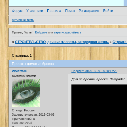
Форум
Участники
Правила
Поиск
Регистрация
Войти
Активные темы
Привет, Гость!
Войдите
или
зарегистрируйтесь
.
»
СТРОИТЕЛЬСТВО, дачные хлопоты, загородная жизнь.
»
Строите
Страница:
1
Проекты домов из бревна
violettaru
Поделиться
2013-09-18 20:17:20
администратор
Дом из бревна, проект "Отрада"
Откуда:
Россия
Зарегистрирован
: 2013-03-03
Приглашений:
0
Пол:
Женский