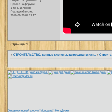
Возраст:
56
[1970-06-10]
Провел на форуме:
1 день 16 часов
Последний визит:
2016-06-20 09:19:17
Страница:
1
»
СТРОИТЕЛЬСТВО, дачные хлопоты, загородная жизнь.
»
Строите
Открылся новый форум "Моя дача"!
МегаДоски