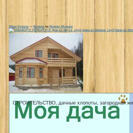
Иван Купала
—
Коляда
на
Яндекс.Музыке
СТРОИТЕЛЬСТВО, дачные хлопоты, загородная жи