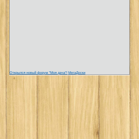
Открылся новый форум "Моя дача"!
МегаДоски