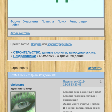
Форум
Участники
Правила
Поиск
Регистрация
Войти
Активные темы
Привет, Гость!
Войдите
или
зарегистрируйтесь
.
»
СТРОИТЕЛЬСТВО, дачные хлопоты, загородная жизнь.
»
Поздравлялка!
»
ROMAN79 - С Днем Рождения!!!
Страница:
1
Ответить
ROMAN79 - С Днем Рождения!!!
Поделиться
2013-
1
violettaru
12-16 13:23:49
администратор
Сегодня день рожденья у тебя!
Сегодня праздник светлый и
прекрасный!
Желаю много счастья и любви,
И в жизни только самых ярких
красок!