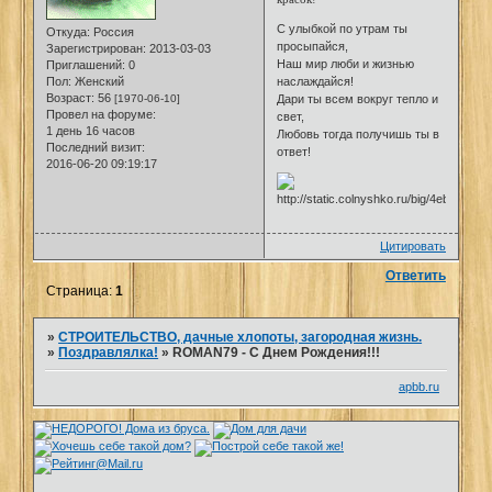
С улыбкой по утрам ты
Откуда:
Россия
просыпайся,
Зарегистрирован
: 2013-03-03
Наш мир люби и жизнью
Приглашений:
0
Пол:
Женский
наслаждайся!
Возраст:
56
[1970-06-10]
Дари ты всем вокруг тепло и
Провел на форуме:
свет,
1 день 16 часов
Любовь тогда получишь ты в
Последний визит:
ответ!
2016-06-20 09:19:17
Цитировать
Ответить
Страница:
1
»
СТРОИТЕЛЬСТВО, дачные хлопоты, загородная жизнь.
»
Поздравлялка!
»
ROMAN79 - С Днем Рождения!!!
apbb.ru