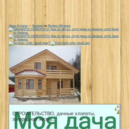
Иван Купала
—
Коляда
на
Яндекс.Музыке
СТРОИТЕЛЬСТВО, дачные хлопоты,
загородная жизнь.