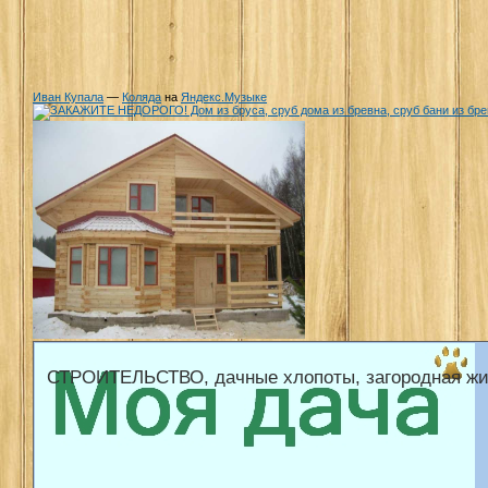
Иван Купала
—
Коляда
на
Яндекс.Музыке
СТРОИТЕЛЬСТВО, дачные хлопоты, загородная жи