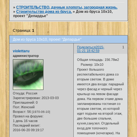
»
СТРОИТЕЛЬСТВО, дачные хлопоты, загородная жизнь.
»
Строительство дома из бруса.
»
Дом из бруса 10х10,
проект "Депардье"
Страница:
1
Дом из бруса 10х10, проект "Депардье"
Поделиться
2015-
1
violettaru
01-21 18:42:59
администратор
Общая площадь: 156.78м2
Размер: 10х10
Проект большого
респектабельного дома со
вторым светом. В доме
имеется два входа: парадный
через фасад и черный через
Откуда:
Россия
крыльцо на левом фасаде
Зарегистрирован
: 2013-03-03
дома. На первом этаже дома
Приглашений:
0
запланированы гостиная со
Пол:
Женский
вторым светом, из которой
Возраст:
56
[1970-06-10]
идет подъем на второй этаж,
Провел на форуме:
две большие спальни,
1 день 16 часов
кухня,санузел. Отдельный
Последний визит:
вход для топочного
2016-06-20 09:19:17
помещения (кочегарки). На