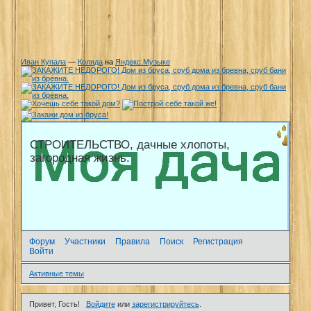
Иван Купала
—
Коляда
на
Яндекс.Музыке
СТРОИТЕЛЬСТВО, дачные хлопоты,
загородная жизнь.
Форум
Участники
Правила
Поиск
Регистрация
Войти
Активные темы
Привет, Гость!
Войдите
или
зарегистрируйтесь
.