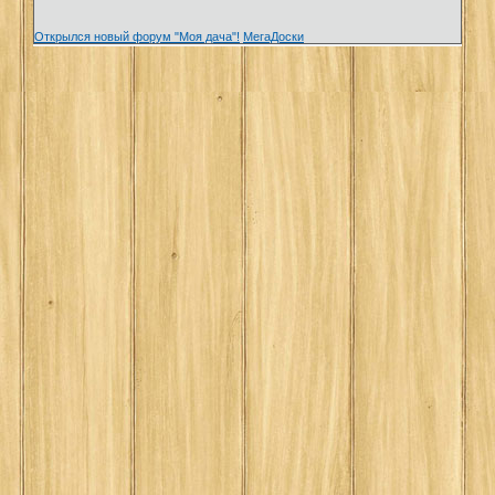
Открылся новый форум "Моя дача"!
МегаДоски