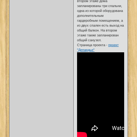
втором этаже дома
запланированы три спальни,
одна из которой оборудована
дополнительным
гардеробным помещением, а
из двух спален есть выход на
общий балкон. На втором
этаже также запланирован
общий санузел.
Страница проекта -
проект
"Депардье"